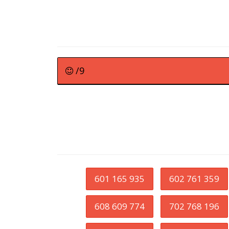
/9
601 165 935
602 761 359
608 609 774
702 768 196