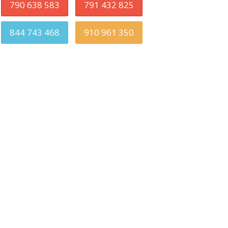
790 638 583
791 432 825
844 743 468
910 961 350