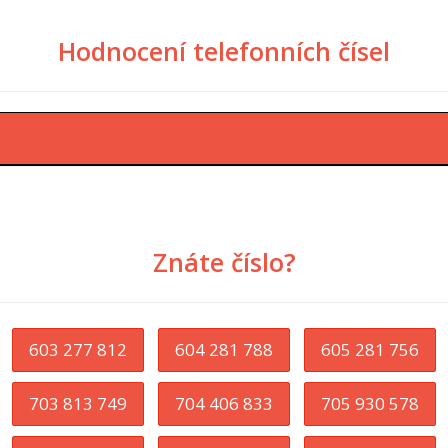
Hodnocení telefonních čísel
Znáte číslo?
603 277 812
604 281 788
605 281 756
703 813 749
704 406 833
705 930 578