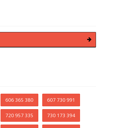
606 365 380
607 730 991
720 957 335
730 173 394