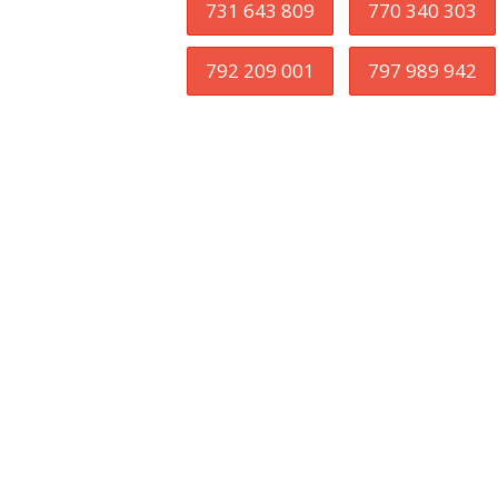
731 643 809
770 340 303
792 209 001
797 989 942