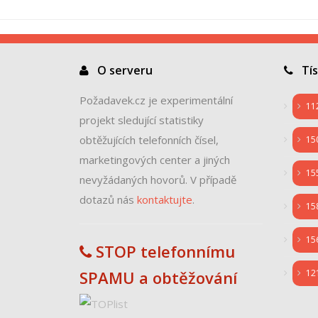
O serveru
Tísň
Požadavek.cz je experimentální
11
projekt sledující statistiky
obtěžujících telefonních čísel,
15
marketingových center a jiných
15
nevyžádaných hovorů. V případě
dotazů nás
kontaktujte
.
15
15
STOP telefonnímu
SPAMU a obtěžování
12