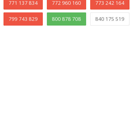
771 137 834
772 960 160
773 242 164
799 743 829
800 878 708
840 175 519