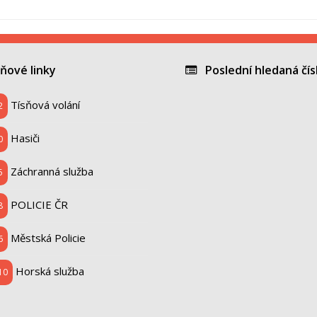
ové linky
Poslední hledaná čís
Tísňová volání
2
Hasiči
0
Záchranná služba
5
POLICIE ČR
8
Městská Policie
6
Horská služba
10