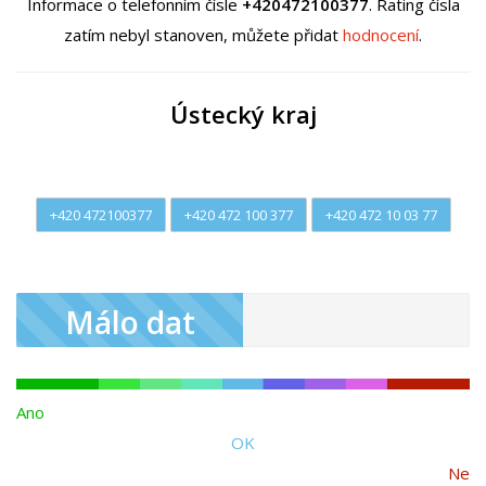
Informace o telefonním čísle
+420472100377
. Rating čísla
zatím nebyl stanoven, můžete přidat
hodnocení
.
Ústecký kraj
+420 472100377
+420 472 100 377
+420 472 10 03 77
Málo dat
Ano
OK
Ne