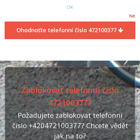
OK
Ne
Ohodnoťte telefonní číslo 472100377
Zablokovat telefonní číslo
472100377?
Požadujete zablokovat telefonní
číslo +420472100377? Chcete vědět
jak na to?