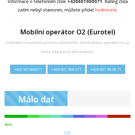
Informace o telefonním čísle
+420601900071
. Rating čísla
zatím nebyl stanoven, můžete přidat
hodnocení
.
Mobilní operátor O2 (Eurotel)
Vzhledem k možnosti přenosu telefonního čísla k jinému operátorovi, je
tento údaj pouze informativní.
+420 601900071
+420 601 900 071
+420 601 90 00 71
Málo dat
Ano
OK