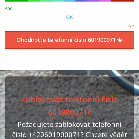
Ano
OK
Ne
Ohodnoťte telefonní číslo 601900071
Zablokovat telefonní číslo
601900071?
Požadujete zablokovat telefonní
číslo +420601900071? Chcete vědět