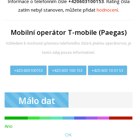
Informace o telefonním čísle
+420603100153
. Rating čísla
zatím nebyl stanoven, můžete přidat
hodnocení
.
Mobilní operátor T-mobile (Paegas)
Vzhledem k možnosti přenosu telefonního čísla k jinému operátorovi, je
tento údaj pouze informativní.
+420 603100153
+420 603 100 153
+420 603 10 01 53
Málo dat
Ano
OK