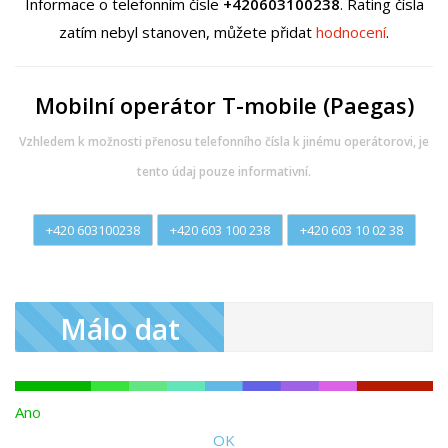
Informace o telefonním čísle
+420603100238
. Rating čísla
zatím nebyl stanoven, můžete přidat
hodnocení
.
Mobilní operátor T-mobile (Paegas)
Vzhledem k možnosti přenosu telefonního čísla k jinému operátorovi, je
tento údaj pouze informativní.
+420 603100238
+420 603 100 238
+420 603 10 02 38
Málo dat
Ano
OK