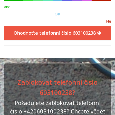
Ano
OK
Ne
Ohodnoťte telefonní číslo 603100238
Zablokovat telefonní číslo
603100238?
Požadujete zablokovat telefonní
číslo +420603100238? Chcete vědět