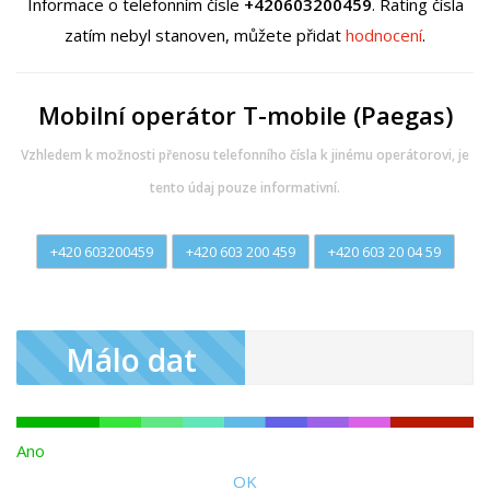
Informace o telefonním čísle
+420603200459
. Rating čísla
zatím nebyl stanoven, můžete přidat
hodnocení
.
Mobilní operátor T-mobile (Paegas)
Vzhledem k možnosti přenosu telefonního čísla k jinému operátorovi, je
tento údaj pouze informativní.
+420 603200459
+420 603 200 459
+420 603 20 04 59
Málo dat
Ano
OK