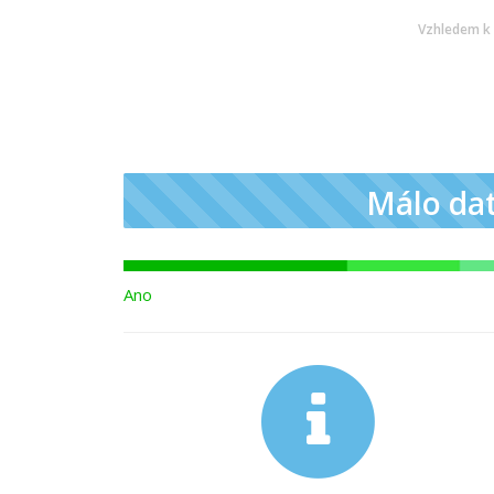
Vzhledem k 
Málo da
Ano