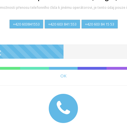
možnosti přenosu telefonního čísla k jinému operátorovi, je tento údaj pouze i
+420 603841553
+420 603 841 553
+420 603 84 15 53
t
OK