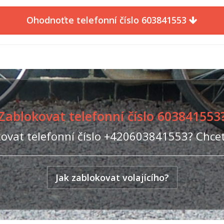
Ohodnoťte telefonní číslo 603841553
Zablokovat telefonní číslo 603841553
ovat telefonní číslo +420603841553? Chcet
Jak zablokovat volajícího?