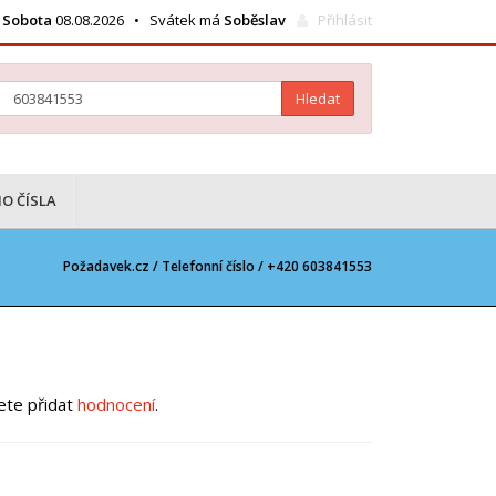
Sobota
08.08.2026 • Svátek má
Soběslav
Přihlásit
Hledat
O ČÍSLA
Požadavek.cz /
Telefonní číslo
/ +420 603841553
žete přidat
hodnocení
.