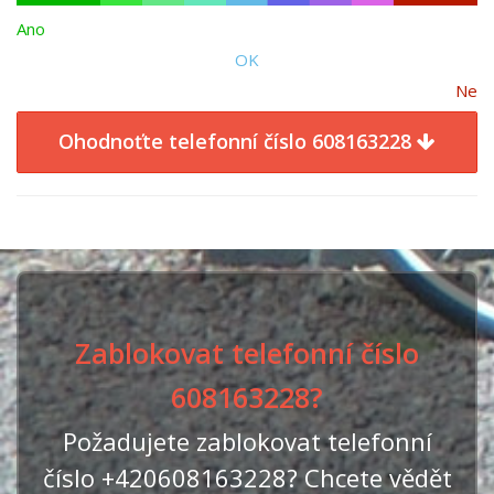
Ano
OK
Ne
Ohodnoťte telefonní číslo 608163228
Zablokovat telefonní číslo
608163228?
Požadujete zablokovat telefonní
číslo +420608163228? Chcete vědět