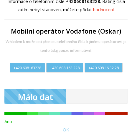
Informace o telefonním čísle
+420608163228
. Rating čísla
zatím nebyl stanoven, můžete přidat
hodnocení
.
Mobilní operátor Vodafone (Oskar)
Vzhledem k možnosti přenosu telefonního čísla k jinému operátorovi, je
tento údaj pouze informativní.
+420 608163228
+420 608 163 228
+420 608 16 32 28
Málo dat
Ano
OK