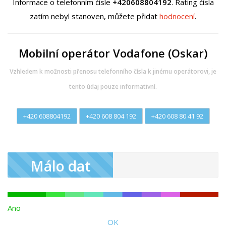
Informace o telefonním čísle
+420608804192
. Rating čísla
zatím nebyl stanoven, můžete přidat
hodnocení
.
Mobilní operátor Vodafone (Oskar)
Vzhledem k možnosti přenosu telefonního čísla k jinému operátorovi, je
tento údaj pouze informativní.
+420 608804192
+420 608 804 192
+420 608 80 41 92
Málo dat
Ano
OK