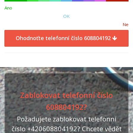
Ano
OK
Ne
Ohodnoťte telefonní číslo 608804192
Zablokovat telefonní číslo
608804192?
Požadujete zablokovat telefonní
číslo +420608804192? Chcete vědět