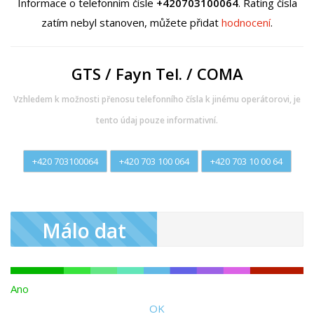
Informace o telefonním čísle
+420703100064
. Rating čísla
zatím nebyl stanoven, můžete přidat
hodnocení
.
GTS / Fayn Tel. / COMA
Vzhledem k možnosti přenosu telefonního čísla k jinému operátorovi, je
tento údaj pouze informativní.
+420 703100064
+420 703 100 064
+420 703 10 00 64
Málo dat
Ano
OK