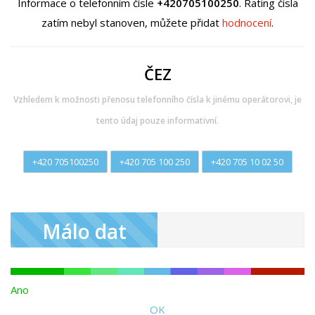
Informace o telefonním čísle
+420705100250
. Rating čísla
zatím nebyl stanoven, můžete přidat
hodnocení
.
ČEZ
Vzhledem k možnosti přenosu telefonního čísla k jinému operátorovi, je
tento údaj pouze informativní.
+420 705100250
+420 705 100 250
+420 705 10 02 50
Málo dat
Ano
OK