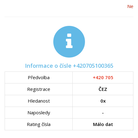
Ne
Informace o čísle +420705100365
Předvolba
+420 705
Registrace
ČEZ
Hledanost
0x
Naposledy
-
Rating čísla
Málo dat