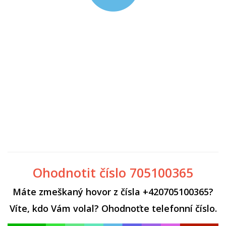
Ohodnotit číslo 705100365
Máte zmeškaný hovor z čísla +420705100365?
Víte, kdo Vám volal? Ohodnoťte telefonní číslo.