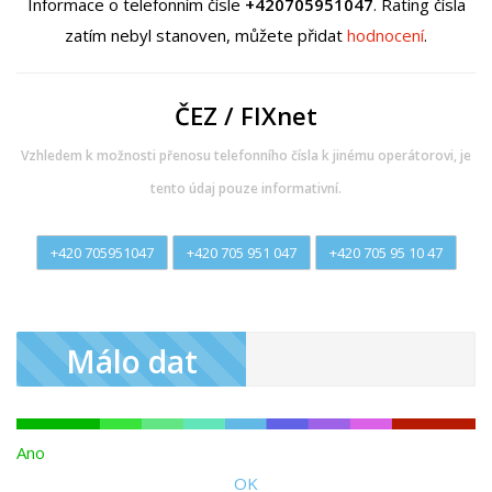
Informace o telefonním čísle
+420705951047
. Rating čísla
zatím nebyl stanoven, můžete přidat
hodnocení
.
ČEZ / FIXnet
Vzhledem k možnosti přenosu telefonního čísla k jinému operátorovi, je
tento údaj pouze informativní.
+420 705951047
+420 705 951 047
+420 705 95 10 47
Málo dat
Ano
OK