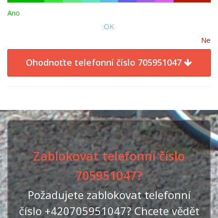
Ano
OK
Ne
Ohodnoťte telefonní číslo 705951047
Zablokovat telefonní číslo
705951047?
Požadujete zablokovat telefonní
číslo +420705951047? Chcete vědět