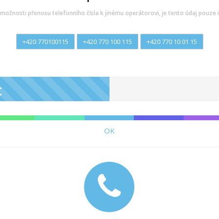
možnosti přenosu telefonního čísla k jinému operátorovi, je tento údaj pouze i
+420 770100115
+420 770 100 115
+420 770 10 01 15
t
OK