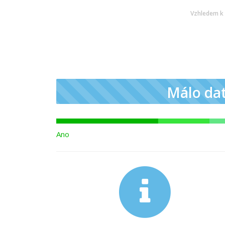
Vzhledem k 
Málo da
Ano