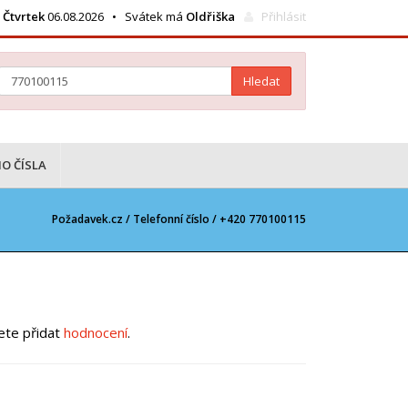
Čtvrtek
06.08.2026 • Svátek má
Oldřiška
Přihlásit
Hledat
O ČÍSLA
Požadavek.cz /
Telefonní číslo
/ +420 770100115
žete přidat
hodnocení
.