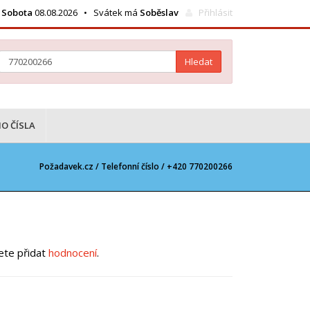
Sobota
08.08.2026 • Svátek má
Soběslav
Přihlásit
Hledat
O ČÍSLA
Požadavek.cz /
Telefonní číslo
/ +420 770200266
žete přidat
hodnocení
.