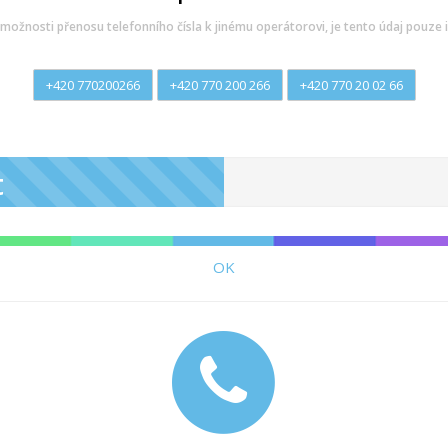
možnosti přenosu telefonního čísla k jinému operátorovi, je tento údaj pouze i
+420 770200266
+420 770 200 266
+420 770 20 02 66
t
OK