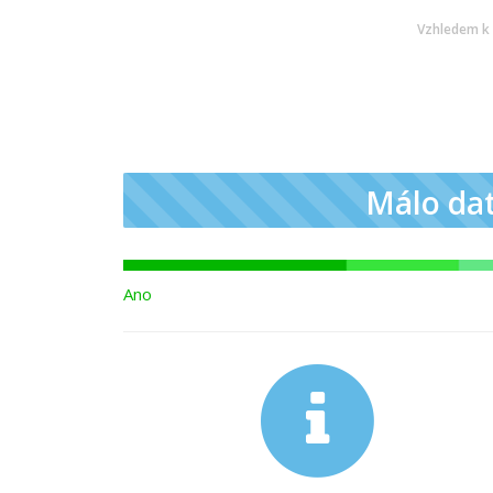
Vzhledem k 
Málo da
Ano