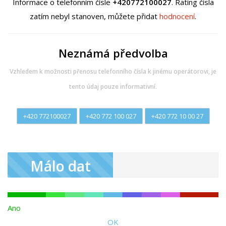
Informace o telefonním čísle
+420772100027
. Rating čísla
zatím nebyl stanoven, můžete přidat
hodnocení
.
Neznámá předvolba
Vzhledem k možnosti přenosu telefonního čísla k jinému operátorovi, je
tento údaj pouze informativní.
+420 772100027
+420 772 100 027
+420 772 10 00 27
Málo dat
Ano
OK