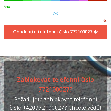
Ano
OK
Ne
Ohodnoťte telefonní číslo 772100027
Zablokovat telefonní číslo
772100027?
Požadujete zablokovat telefonní
číslo +420772100027? Chcete vědět