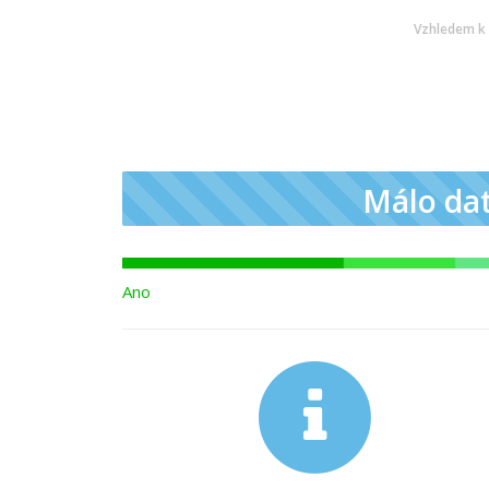
Vzhledem k 
Málo da
Ano