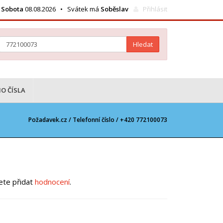
Sobota
08.08.2026 • Svátek má
Soběslav
Přihlásit
Hledat
O ČÍSLA
Požadavek.cz /
Telefonní číslo
/ +420 772100073
žete přidat
hodnocení
.