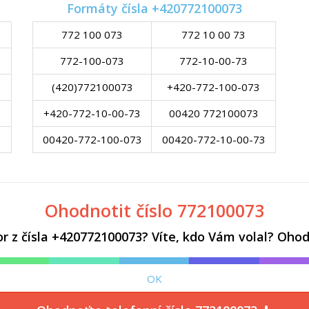
Formáty čísla +420772100073
772 100 073
772 10 00 73
772-100-073
772-10-00-73
(420)772100073
+420-772-100-073
+420-772-10-00-73
00420 772100073
00420-772-100-073
00420-772-10-00-73
Ohodnotit číslo 772100073
z čísla +420772100073? Víte, kdo Vám volal? Ohodn
OK