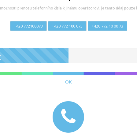
možnosti přenosu telefonního čísla k jinému operátorovi, je tento údaj pouze i
+420 772100073
+420 772 100 073
+420 772 10 00 73
t
OK