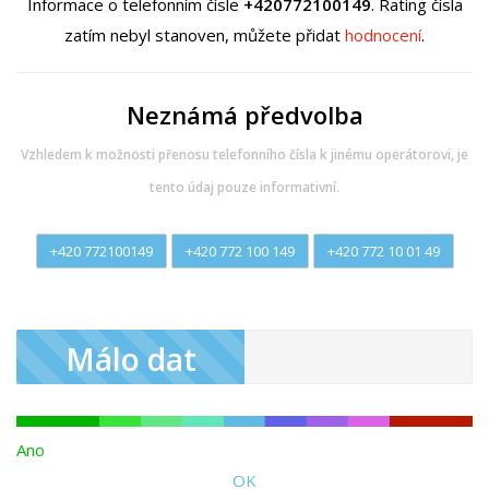
Informace o telefonním čísle
+420772100149
. Rating čísla
zatím nebyl stanoven, můžete přidat
hodnocení
.
Neznámá předvolba
Vzhledem k možnosti přenosu telefonního čísla k jinému operátorovi, je
tento údaj pouze informativní.
+420 772100149
+420 772 100 149
+420 772 10 01 49
Málo dat
Ano
OK