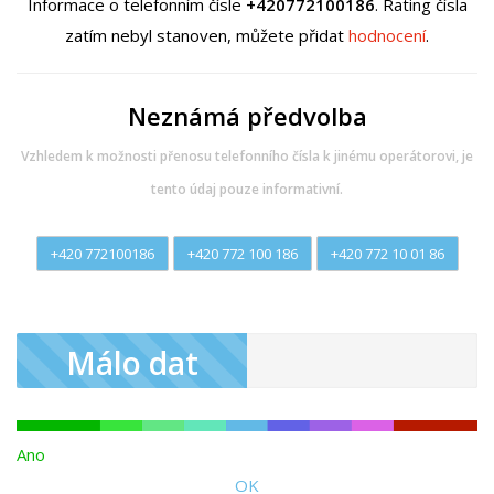
Informace o telefonním čísle
+420772100186
. Rating čísla
zatím nebyl stanoven, můžete přidat
hodnocení
.
Neznámá předvolba
Vzhledem k možnosti přenosu telefonního čísla k jinému operátorovi, je
tento údaj pouze informativní.
+420 772100186
+420 772 100 186
+420 772 10 01 86
Málo dat
Ano
OK