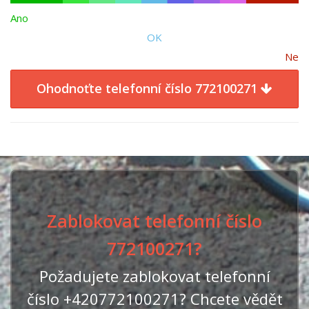
Ano
OK
Ne
Ohodnoťte telefonní číslo 772100271
Zablokovat telefonní číslo
772100271?
Požadujete zablokovat telefonní
číslo +420772100271? Chcete vědět