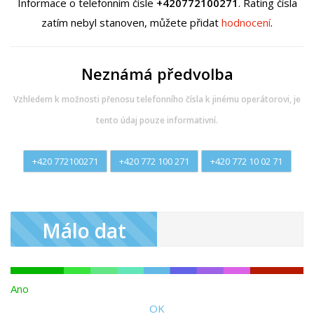
Informace o telefonním čísle
+420772100271
. Rating čísla
zatím nebyl stanoven, můžete přidat
hodnocení
.
Neznámá předvolba
Vzhledem k možnosti přenosu telefonního čísla k jinému operátorovi, je
tento údaj pouze informativní.
+420 772100271
+420 772 100 271
+420 772 10 02 71
Málo dat
Ano
OK