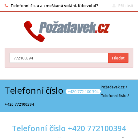
Telefonní čísla a zmeškaná volání. Kdo volal?
Přihlásit
Hledat
Telefonní číslo
Požadavek.cz /
+420 772 100 394
Telefonní číslo
/
+420 772100394
Telefonní číslo +420 772100394