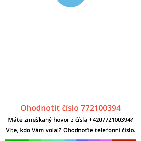
Ohodnotit číslo 772100394
Máte zmeškaný hovor z čísla +420772100394?
Víte, kdo Vám volal? Ohodnoťte telefonní číslo.