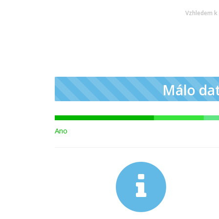
Vzhledem k 
Málo da
Ano