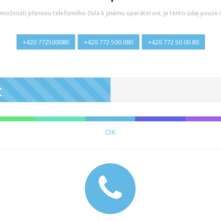
možnosti přenosu telefonního čísla k jinému operátorovi, je tento údaj pouze i
+420 772500080
+420 772 500 080
+420 772 50 00 80
t
OK