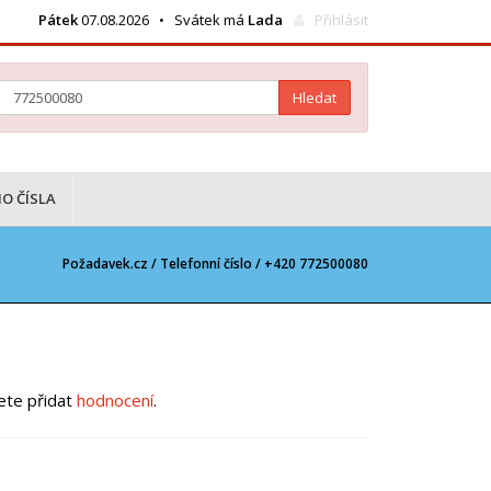
Pátek
07.08.2026 • Svátek má
Lada
Přihlásit
Hledat
O ČÍSLA
Požadavek.cz /
Telefonní číslo
/ +420 772500080
žete přidat
hodnocení
.