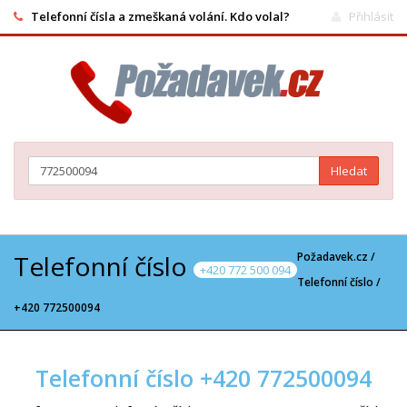
Telefonní čísla a zmeškaná volání. Kdo volal?
Přihlásit
Hledat
Telefonní číslo
Požadavek.cz /
+420 772 500 094
Telefonní číslo
/
+420 772500094
Telefonní číslo +420 772500094