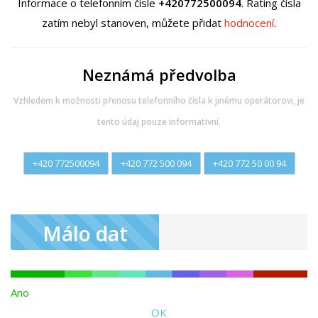
Informace o telefonním čísle
+420772500094
. Rating čísla
zatím nebyl stanoven, můžete přidat
hodnocení
.
Neznámá předvolba
Vzhledem k možnosti přenosu telefonního čísla k jinému operátorovi, je
tento údaj pouze informativní.
+420 772500094
+420 772 500 094
+420 772 50 00 94
Málo dat
Ano
OK