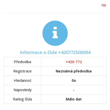
Ne
Informace o čísle +420772500094
Předvolba
+420 772
Registrace
Neznámá předvolba
Hledanost
0x
Naposledy
-
Rating čísla
Málo dat