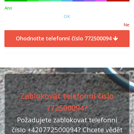
Ano
OK
Ne
Ohodnoťte telefonní číslo 772500094
Zablokovat telefonní číslo
772500094?
Požadujete zablokovat telefonní
číslo +420772500094? Chcete vědět