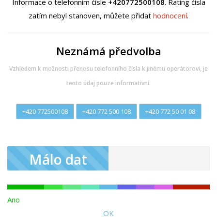
Informace o telefonním čísle
+420772500108
. Rating čísla
zatím nebyl stanoven, můžete přidat
hodnocení
.
Neznámá předvolba
Vzhledem k možnosti přenosu telefonního čísla k jinému operátorovi, je
tento údaj pouze informativní.
+420 772500108
+420 772 500 108
+420 772 50 01 08
Málo dat
Ano
OK