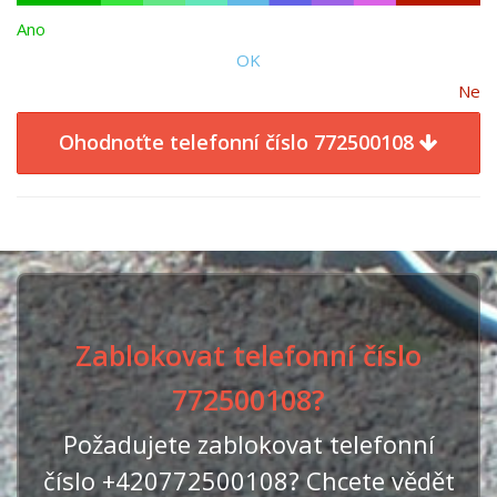
Ano
OK
Ne
Ohodnoťte telefonní číslo 772500108
Zablokovat telefonní číslo
772500108?
Požadujete zablokovat telefonní
číslo +420772500108? Chcete vědět