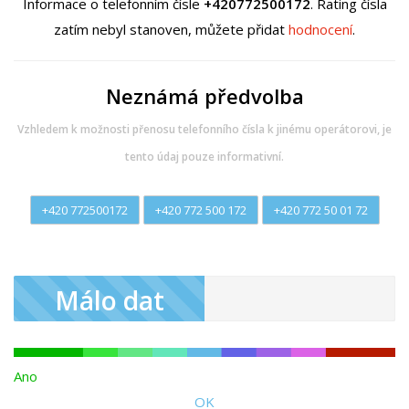
Informace o telefonním čísle
+420772500172
. Rating čísla
zatím nebyl stanoven, můžete přidat
hodnocení
.
Neznámá předvolba
Vzhledem k možnosti přenosu telefonního čísla k jinému operátorovi, je
tento údaj pouze informativní.
+420 772500172
+420 772 500 172
+420 772 50 01 72
Málo dat
Ano
OK