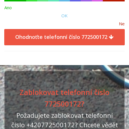
Ano
OK
Ne
Ohodnoťte telefonní číslo 772500172
Zablokovat telefonní číslo
772500172?
Požadujete zablokovat telefonní
číslo +420772500172? Chcete vědět