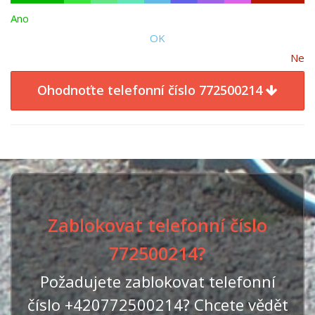
Ano
OK
Ne
Ohodnoťte telefonní číslo 772500214
Zablokovat telefonní číslo
772500214?
Požadujete zablokovat telefonní
číslo +420772500214? Chcete vědět