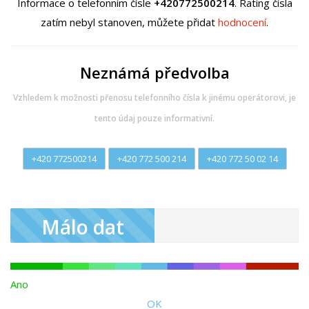
Informace o telefonním čísle
+420772500214
. Rating čísla
zatím nebyl stanoven, můžete přidat
hodnocení
.
Neznámá předvolba
Vzhledem k možnosti přenosu telefonního čísla k jinému operátorovi, je
tento údaj pouze informativní.
+420 772500214
+420 772 500 214
+420 772 50 02 14
Málo dat
Ano
OK