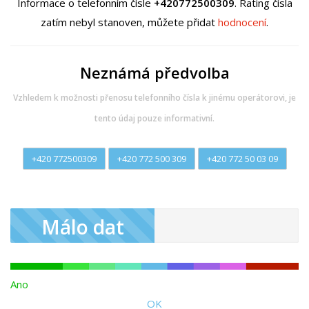
Informace o telefonním čísle
+420772500309
. Rating čísla
zatím nebyl stanoven, můžete přidat
hodnocení
.
Neznámá předvolba
Vzhledem k možnosti přenosu telefonního čísla k jinému operátorovi, je
tento údaj pouze informativní.
+420 772500309
+420 772 500 309
+420 772 50 03 09
Málo dat
Ano
OK