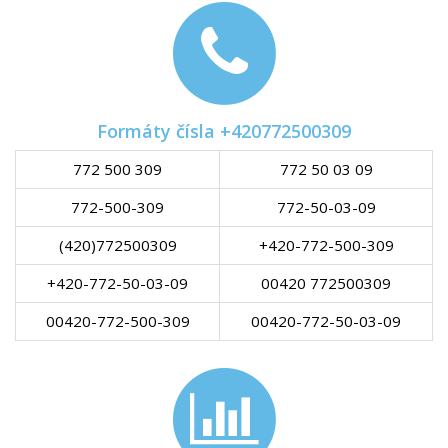
Formáty čísla +420772500309
772 500 309
772 50 03 09
772-500-309
772-50-03-09
(420)772500309
+420-772-500-309
+420-772-50-03-09
00420 772500309
00420-772-500-309
00420-772-50-03-09