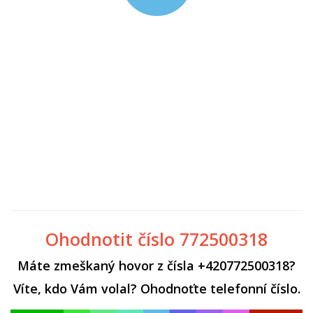
Ohodnotit číslo 772500318
Máte zmeškaný hovor z čísla +420772500318?
Víte, kdo Vám volal? Ohodnoťte telefonní číslo.