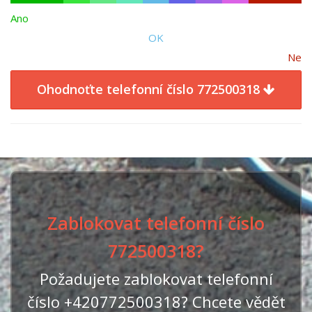
Ano
OK
Ne
Ohodnoťte telefonní číslo 772500318
Zablokovat telefonní číslo
772500318?
Požadujete zablokovat telefonní
číslo +420772500318? Chcete vědět