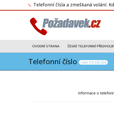
Telefonní čísla a zmeškaná volání. Kd
ÚVODNÍ STRANA
ČESKÉ TELEFONNÍ PŘEDVOLB
Telefonní číslo
+420 772 500 324
Informace o telefonn