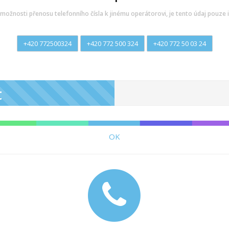
možnosti přenosu telefonního čísla k jinému operátorovi, je tento údaj pouze i
+420 772500324
+420 772 500 324
+420 772 50 03 24
t
OK