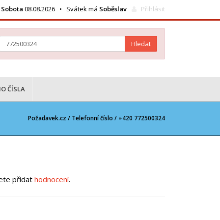
Sobota
08.08.2026 • Svátek má
Soběslav
Přihlásit
Hledat
O ČÍSLA
Požadavek.cz /
Telefonní číslo
/ +420 772500324
žete přidat
hodnocení
.