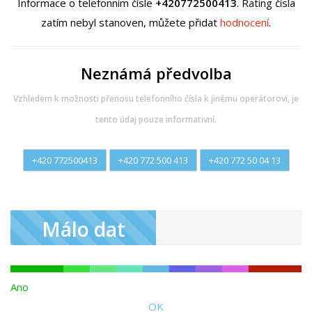
Informace o telefonním čísle
+420772500413
. Rating čísla
zatím nebyl stanoven, můžete přidat
hodnocení
.
Neznámá předvolba
Vzhledem k možnosti přenosu telefonního čísla k jinému operátorovi, je
tento údaj pouze informativní.
+420 772500413
+420 772 500 413
+420 772 50 04 13
Málo dat
Ano
OK