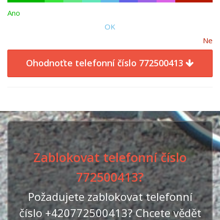
Ano
OK
Ne
Ohodnoťte telefonní číslo 772500413
Zablokovat telefonní číslo
772500413?
Požadujete zablokovat telefonní
číslo +420772500413? Chcete vědět