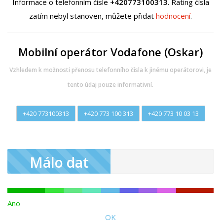
Informace o telefonním čísle
+420773100313
. Rating čísla
zatím nebyl stanoven, můžete přidat
hodnocení
.
Mobilní operátor Vodafone (Oskar)
Vzhledem k možnosti přenosu telefonního čísla k jinému operátorovi, je
tento údaj pouze informativní.
+420 773100313
+420 773 100 313
+420 773 10 03 13
Málo dat
Ano
OK