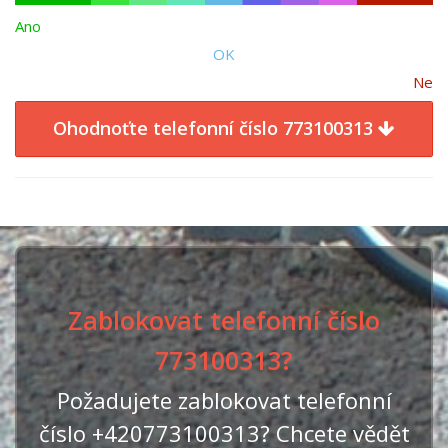
Ano
OK
Ne
Ohodnoťte telefonní číslo 773100313
Zablokovat telefonní číslo
773100313?
Požadujete zablokovat telefonní
číslo +420773100313? Chcete vědět