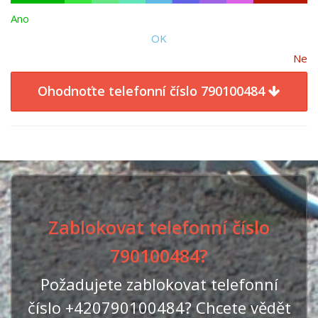
Ano
OK
Ne
Ohodnoťte telefonní číslo 790100484
Zablokovat telefonní číslo
790100484?
Požadujete zablokovat telefonní
číslo +420790100484? Chcete vědět