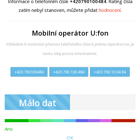
Informace o telefonním čísle
+420790100484
. Rating čísla
zatím nebyl stanoven, můžete přidat
hodnocení
.
Mobilní operátor U:fon
Vzhledem k možnosti přenosu telefonního čísla k jinému operátorovi, je
tento údaj pouze informativní.
+420 790100484
+420 790 100 484
+420 790 10 04 84
Málo dat
Ano
OK