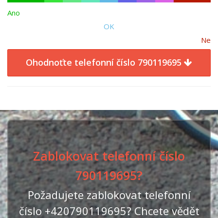
Ano
OK
Ne
Ohodnoťte telefonní číslo 790119695
Zablokovat telefonní číslo
790119695?
Požadujete zablokovat telefonní
číslo +420790119695? Chcete vědět