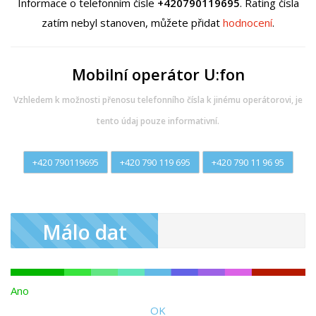
Informace o telefonním čísle
+420790119695
. Rating čísla
zatím nebyl stanoven, můžete přidat
hodnocení
.
Mobilní operátor U:fon
Vzhledem k možnosti přenosu telefonního čísla k jinému operátorovi, je
tento údaj pouze informativní.
+420 790119695
+420 790 119 695
+420 790 11 96 95
Málo dat
Ano
OK