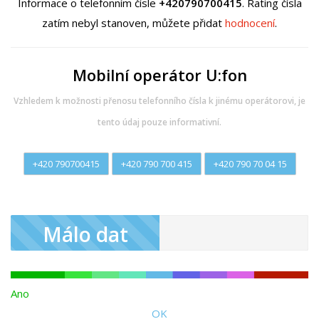
Informace o telefonním čísle
+420790700415
. Rating čísla
zatím nebyl stanoven, můžete přidat
hodnocení
.
Mobilní operátor U:fon
Vzhledem k možnosti přenosu telefonního čísla k jinému operátorovi, je
tento údaj pouze informativní.
+420 790700415
+420 790 700 415
+420 790 70 04 15
Málo dat
Ano
OK