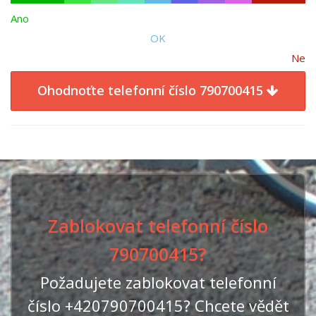
Ano
OK
Ne
Ohodnoťte telefonní číslo 790700415
Zablokovat telefonní číslo
790700415?
Požadujete zablokovat telefonní
číslo +420790700415? Chcete vědět