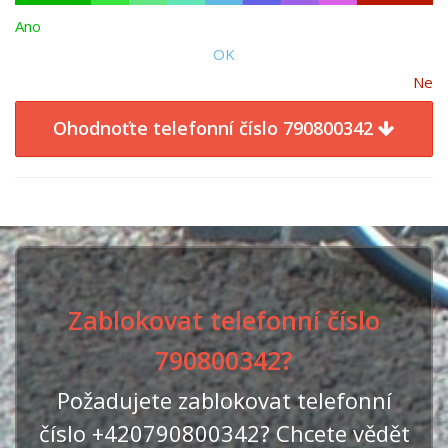
Ano
OK
Ne
Ohodnoťte telefonní číslo 790800342
Zablokovat telefonní číslo
790800342?
Požadujete zablokovat telefonní
číslo +420790800342? Chcete vědět