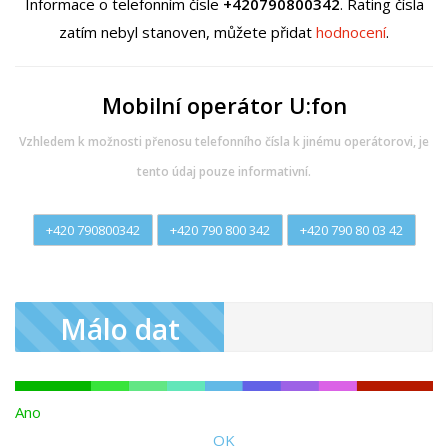
Informace o telefonním čísle
+420790800342
. Rating čísla
zatím nebyl stanoven, můžete přidat
hodnocení
.
Mobilní operátor U:fon
Vzhledem k možnosti přenosu telefonního čísla k jinému operátorovi, je
tento údaj pouze informativní.
+420 790800342
+420 790 800 342
+420 790 80 03 42
Málo dat
Ano
OK