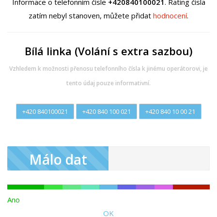
Informace o telefonním čísle
+420840100021
. Rating čísla
zatím nebyl stanoven, můžete přidat
hodnocení
.
Bílá linka (Volání s extra sazbou)
Vzhledem k možnosti přenosu telefonního čísla k jinému operátorovi, je
tento údaj pouze informativní.
+420 840100021
+420 840 100 021
+420 840 10 00 21
Málo dat
Ano
OK