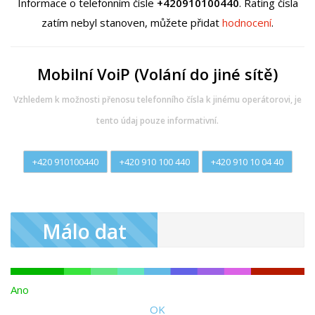
Informace o telefonním čísle
+420910100440
. Rating čísla
zatím nebyl stanoven, můžete přidat
hodnocení
.
Mobilní VoiP (Volání do jiné sítě)
Vzhledem k možnosti přenosu telefonního čísla k jinému operátorovi, je
tento údaj pouze informativní.
+420 910100440
+420 910 100 440
+420 910 10 04 40
Málo dat
Ano
OK