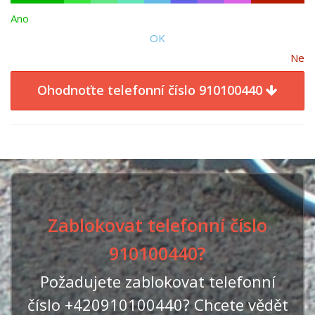
Ano
OK
Ne
Ohodnoťte telefonní číslo 910100440
Zablokovat telefonní číslo
910100440?
Požadujete zablokovat telefonní
číslo +420910100440? Chcete vědět