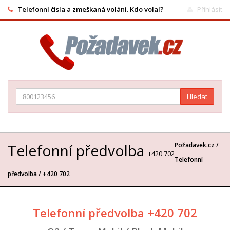
Telefonní čísla a zmeškaná volání. Kdo volal?
Přihlásit
Hledat
Telefonní předvolba
Požadavek.cz /
+420 702
Telefonní
předvolba
/ +420 702
Telefonní předvolba +420 702