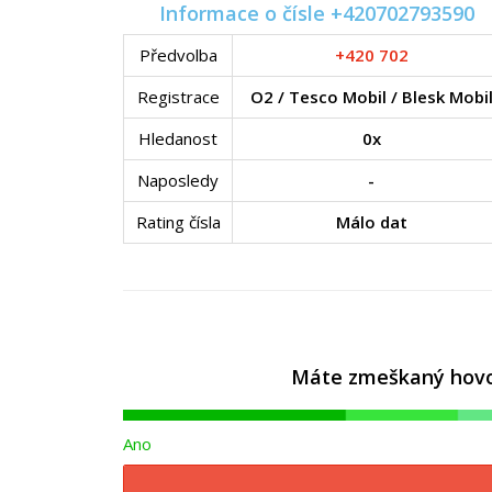
Informace o čísle +420702793590
Předvolba
+420 702
Registrace
O2 / Tesco Mobil / Blesk Mobi
Hledanost
0x
Naposledy
-
Rating čísla
Málo dat
Máte zmeškaný hovor 
Ano