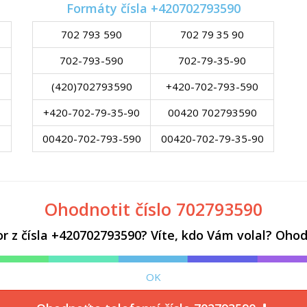
Formáty čísla +420702793590
702 793 590
702 79 35 90
l
702-793-590
702-79-35-90
(420)702793590
+420-702-793-590
+420-702-79-35-90
00420 702793590
00420-702-793-590
00420-702-79-35-90
Ohodnotit číslo 702793590
z čísla +420702793590? Víte, kdo Vám volal? Ohodn
OK