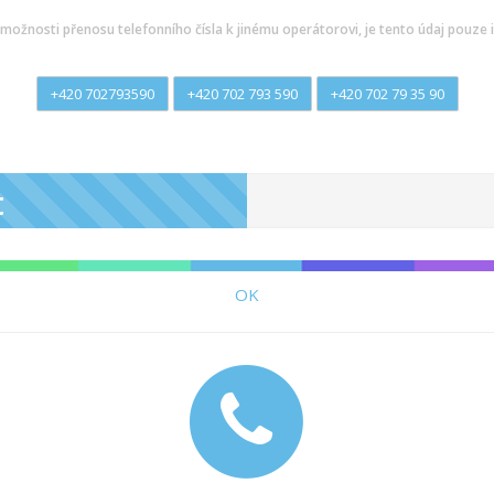
možnosti přenosu telefonního čísla k jinému operátorovi, je tento údaj pouze i
+420 702793590
+420 702 793 590
+420 702 79 35 90
t
OK