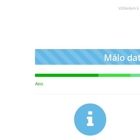
Vzhledem k 
Málo da
Ano