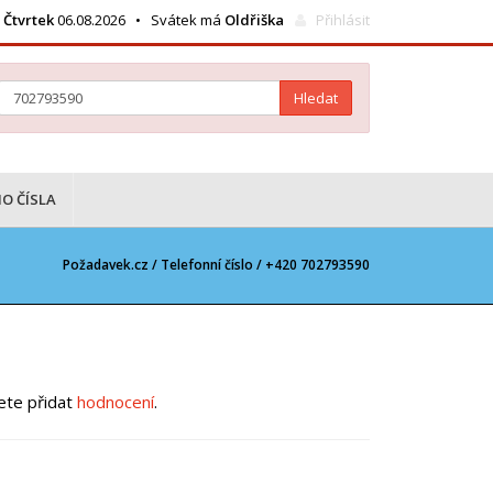
Čtvrtek
06.08.2026 • Svátek má
Oldřiška
Přihlásit
Hledat
O ČÍSLA
Požadavek.cz /
Telefonní číslo
/ +420 702793590
žete přidat
hodnocení
.