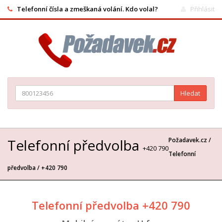
Telefonní čísla a zmeškaná volání. Kdo volal?
Přihlásit
Hledat
Telefonní předvolba
Požadavek.cz /
+420 790
Telefonní
předvolba
/ +420 790
Telefonní předvolba +420 790