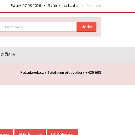
Pátek
07.08.2026 • Svátek má
Lada
Přihlásit
Hledat
O ČÍSLA
Požadavek.cz /
Telefonní předvolba
/ +420 603
603 8
603 9
x xxx
xx xxx
xx xxx