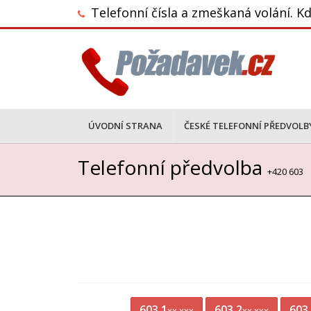
Telefonní čísla a zmeškaná volání. Kd
ÚVODNÍ STRANA
ČESKÉ TELEFONNÍ PŘEDVOLB
Telefonní předvolba
+420 603
603 1
603 2
603
xx xxx
xx xxx