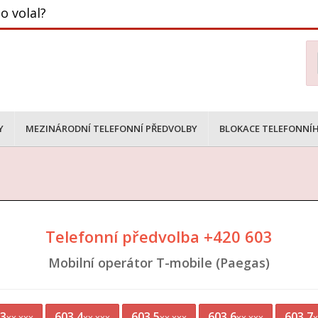
o volal?
Y
MEZINÁRODNÍ TELEFONNÍ PŘEDVOLBY
BLOKACE TELEFONNÍH
Telefonní předvolba +420 603
Mobilní operátor T-mobile (Paegas)
 3
603 4
603 5
603 6
603 7
xx xxx
xx xxx
xx xxx
xx xxx
x